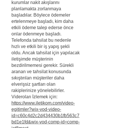
kurumlar nakit akışlarını
planlamakta zorlanmaya
başladılar. Böylece ödemeler
ertelenmeye başladı, kim daha
etkili ödeme talep ederse önce
onlar ödenmeye başladı.
Telefonda tahsilat bu nedenle
hızlı ve etkili bir iş yapış şekli
oldu. Ancak tahsilat için yapılacak
iletişimde müşterinin
bezdirilmemesi gerekir. Sürekli
aranan ve tahsilat konusunda
sıkıştırılan müşteriler daha
elverişsiz şartları olan
rakiplerinize yönelebilirler.
Videroları İzlemek için:
https://www.iletikom.com/video-
egitimler?wix-vod-video-
id=c60c4d2c2d434430b1fb563c7
bd1e1fd&wix-vod-comp-id=comp-