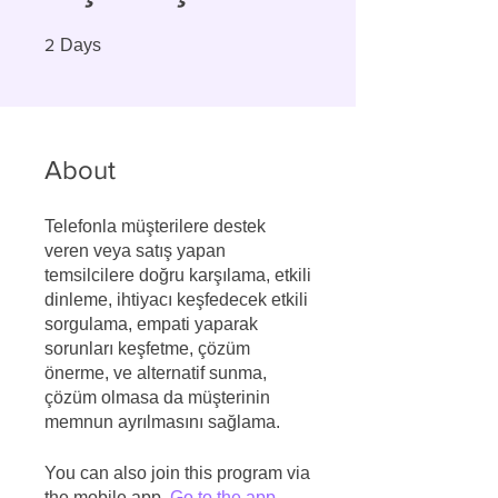
2 Days
2
Days
About
Telefonla müşterilere destek
veren veya satış yapan
temsilcilere doğru karşılama, etkili
dinleme, ihtiyacı keşfedecek etkili
sorgulama, empati yaparak
sorunları keşfetme, çözüm
önerme, ve alternatif sunma,
çözüm olmasa da müşterinin
memnun ayrılmasını sağlama.
You can also join this program via
the mobile app.
Go to the app