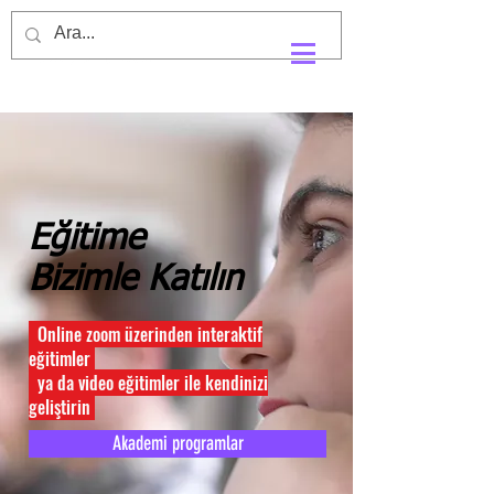
Eğitime
Bizimle Katılın
Online zoom üzerinden interaktif
eğitimler
ya da video eğitimler ile kendinizi
geliştirin
Akademi programlar